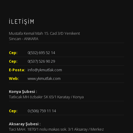
İLETİŞİM
Mustafa Kemal Mah 15. Cad 3/D Yenikent
Sincan - ANKARA
Cep:
0(532) 695 52 14
Cep:
0(537) 526 90 29
E-Posta:
info@ykmutfak.com
Web:
www.ykmutfak.com
Konya Şubesi :
Tatlıcak MH özbakir SK 65/1 Karatay / Konya
Cep:
0 (506) 759 11 14
Aksaray Şubesi :
Taci MAH. 1870/1 nolu makas sok. 3/1 Aksaray / Merkez